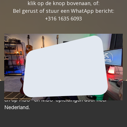
klik op de knop bovenaan, of:
Bel gerust of stuur een WhatApp bericht:
+316 1635 6093
Boek een gratis proefles!
Gitaarlestilburg.nl
wordt gerund door
Bart
Hennephof
, een muzikant met ruim 25 jaar
ervaring in de muziekindustrie.
Bart heeft lesgegeven bij diverse muziekscholen
en op HBO- en MBO-opleidingen door heel
Nederland.