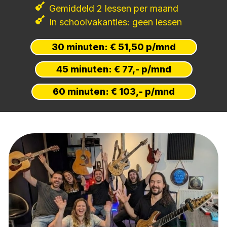
Gemiddeld 2 lessen per maand
In schoolvakanties: geen lessen
30 minuten: € 51,50 p/mnd
45 minuten: € 77,- p/mnd
60 minuten: € 103,- p/mnd